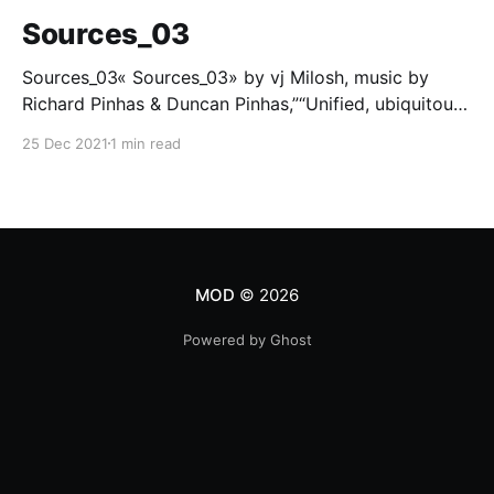
Sources_03
Sources_03« Sources_03» by vj Milosh, music by
Richard Pinhas & Duncan Pinhas,”“Unified, ubiquitous
frequency band, flying through, every time and every
25 Dec 2021
1 min read
space simultaneously. Fragmented souvenirs of
phenomena, from past and the future.”Part of «
PATTERN » project/collection from Milosh.A/V loop,
21 copies,… Mintbase [https://www.
MOD
© 2026
Powered by Ghost