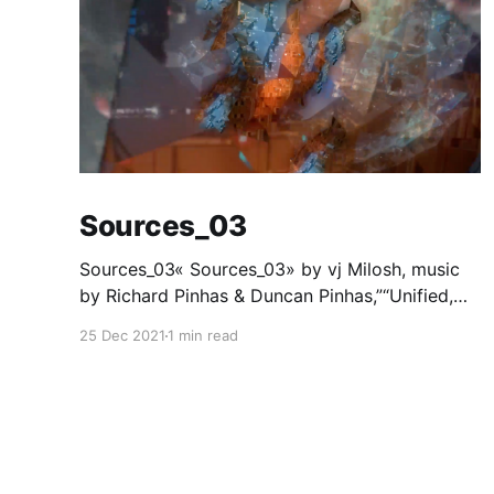
Sources_03
Sources_03« Sources_03» by vj Milosh, music
by Richard Pinhas & Duncan Pinhas,”“Unified,
ubiquitous frequency band, flying through,
25 Dec 2021
1 min read
every time and every space simultaneously.
Fragmented souvenirs of phenomena, from
past and the future.”Part of « PATTERN »
project/collection from Milosh.A/V loop, 21
copies,… Mintbase [https://www.