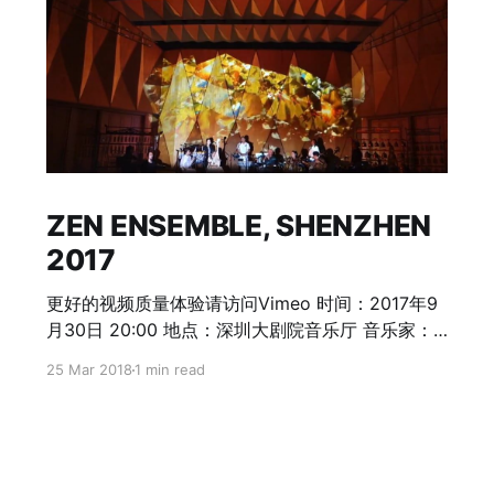
ZEN ENSEMBLE, SHENZHEN
2017
更好的视频质量体验请访问Vimeo 时间：2017年9
月30日 20:00 地点：深圳大剧院音乐厅 音乐家：
李劲松/Dickson Dee（香港） - 概念、创作、电子
25 Mar 2018
1 min read
音乐 者來女/Ken Zhu（北京） - 人声、打击乐 沈
丕基/Shen Piji（深圳） - 古琴 李惠明/Li
Huiming（加拿大） - 洞箫、簫、筚篥、埙、杜读
管、人声 新朝克/Shinetsog Dorjnaym（乌兰巴
托） - 马头琴、喉唱 米洛什/Milosh（巴黎）