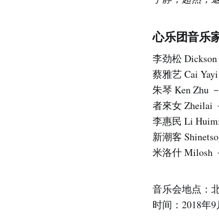
心乐团音乐
李劲松 Dicks
蔡雅艺 Cai Yay
朱琴 Ken Z
者來女 Zheil
李惠民 Li Hu
新潮客 Shinet
米洛什 Milos
音乐会地点：
时间：2018年9月