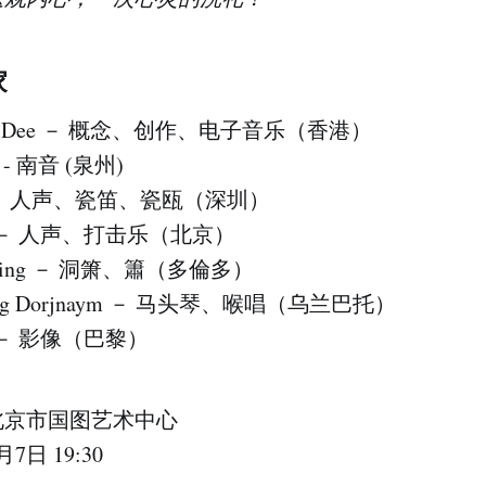
家
on Dee － 概念、创作、电子音乐（香港）
i - 南音 (泉州)
hu － 人声、瓷笛、瓷瓯（深圳）
ai － 人声、打击乐（北京）
iming － 洞箫、簫（多倫多）
sog Dorjnaym － 马头琴、喉唱（乌兰巴托）
h － 影像（巴黎）
北京市国图艺术中心
7日 19:30